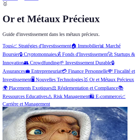
🥇
Or et Métaux Précieux
Guide d'investissement dans les métaux précieux.
Tous
📈
Stratégies d'Investissement
🏠
Immobilier
📊
Marché
Boursier
🔒
Cryptomonnaies
💰
Fonds d'Investissement
🚀
Startups &
Innovation
👥
Crowdfunding
🌱
Investissement Durable
🔒
Assurances
💼
Entrepreneuriat
💳
Finance Personnelle
💸
Fiscalité et
Investissement
🖥️
Nouvelles Technologies
🥇
Or et Métaux Précieux
🌍
Placements Exotiques
⚖️
Réglementation et Compliance
📚
Ressources Educatives
⚠️
Risk Management
🛍️
E-commerce
📈
Carrière et Management