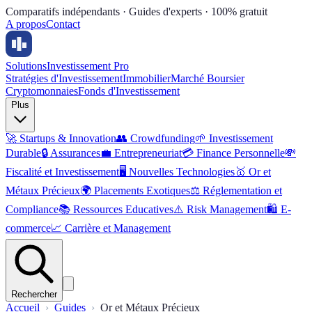
Comparatifs indépendants · Guides d'experts · 100% gratuit
A propos
Contact
Solutions
Investissement Pro
Stratégies d'Investissement
Immobilier
Marché Boursier
Cryptomonnaies
Fonds d'Investissement
Plus
🚀
Startups & Innovation
👥
Crowdfunding
🌱
Investissement
Durable
🔒
Assurances
💼
Entrepreneuriat
💳
Finance Personnelle
💸
Fiscalité et Investissement
🖥️
Nouvelles Technologies
🥇
Or et
Métaux Précieux
🌍
Placements Exotiques
⚖️
Réglementation et
Compliance
📚
Ressources Educatives
⚠️
Risk Management
🛍️
E-
commerce
📈
Carrière et Management
Rechercher
Accueil
Guides
Or et Métaux Précieux