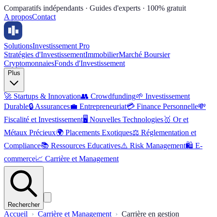
Comparatifs indépendants · Guides d'experts · 100% gratuit
A propos
Contact
Solutions
Investissement Pro
Stratégies d'Investissement
Immobilier
Marché Boursier
Cryptomonnaies
Fonds d'Investissement
Plus
🚀
Startups & Innovation
👥
Crowdfunding
🌱
Investissement
Durable
🔒
Assurances
💼
Entrepreneuriat
💳
Finance Personnelle
💸
Fiscalité et Investissement
🖥️
Nouvelles Technologies
🥇
Or et
Métaux Précieux
🌍
Placements Exotiques
⚖️
Réglementation et
Compliance
📚
Ressources Educatives
⚠️
Risk Management
🛍️
E-
commerce
📈
Carrière et Management
Rechercher
Accueil
Carrière et Management
Carrière en gestion