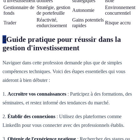
d'investissement
données
stratégiques
isolé
Gestionnaire de
Stratégie, gestion
Environnement
Autonomie
fonds
de portefeuille
concurrentiel
Réactivité,
Gains potentiels
Trader
Risque accru
endurcissement
rapides
5
Guide pratique pour réussir dans la
gestion d'investissement
Naviguer dans cette profession demande plus que de simples
compétences techniques. Voici des étapes essentielles qui vous
aideront à bien débuter :
1.
Accroitre vos connaissances
: Participez à des formations, des
séminaires, et restez informé des tendances du marché.
2.
Établir des connexions
: Utilisez des plateformes comme
LinkedIn pour vous connecter avec des professionnels établis.
3.
Obtenir de l'expérience pratique
: Recherchez des stages ou