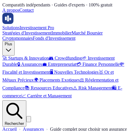
Comparatifs indépendants · Guides d'experts · 100% gratuit
A propos
Contact
Solutions
Investissement Pro
Stratégies d'Investissement
Immobilier
Marché Boursier
Cryptomonnaies
Fonds d'Investissement
Plus
🚀
Startups & Innovation
👥
Crowdfunding
🌱
Investissement
Durable
🔒
Assurances
💼
Entrepreneuriat
💳
Finance Personnelle
💸
Fiscalité et Investissement
🖥️
Nouvelles Technologies
🥇
Or et
Métaux Précieux
🌍
Placements Exotiques
⚖️
Réglementation et
Compliance
📚
Ressources Educatives
⚠️
Risk Management
🛍️
E-
commerce
📈
Carrière et Management
Rechercher
Accueil
Assurances
Guide complet pour choisir son assurance